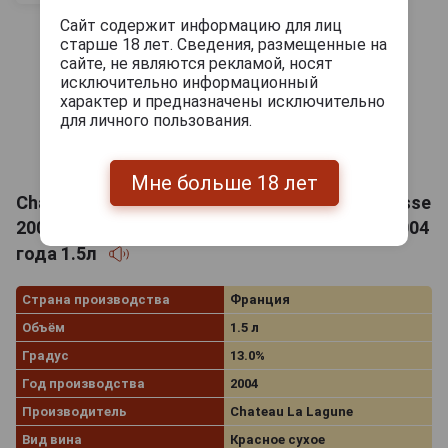
Сайт содержит информацию для лиц
старше 18 лет. Сведения, размещенные на
сайте, не являются рекламой, носят
исключительно информационный
характер и предназначены исключительно
для личного пользования.
Мне больше 18 лет
Chateau La Lagune Haut Medoc Grand Cru Classe
2004 Вино Шато Ля Лагун Гран Крю Классе 2004
года 1.5л
Страна производства
Франция
Объём
1.5 л
Градус
13.0%
Год производства
2004
Производитель
Chateau La Lagune
Вид вина
Красное сухое