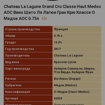
Chateau La Lagune Grand Cru Classe Haut Medoc
AOC Вино Шато Ля Лагюн Гран Крю Классе О
Медок АОС 0.75л
Страна производства
Франция
Объём
0.75 л
Градус
13.0%
Год производства
2017
Производитель
Chateau La Lagune
Вид вина
Красное сухое
Сорт винограда
Каберне Совиньон, Мерло,
Пти Вердо, Каберне Фран
Регион
Bordeaux (Бордо)
Субрегион
Медок (Medoc)
Классификация
О-Медок (Haut-Medoc)
Артикул
42023
Условия продаж
Только самовывоз