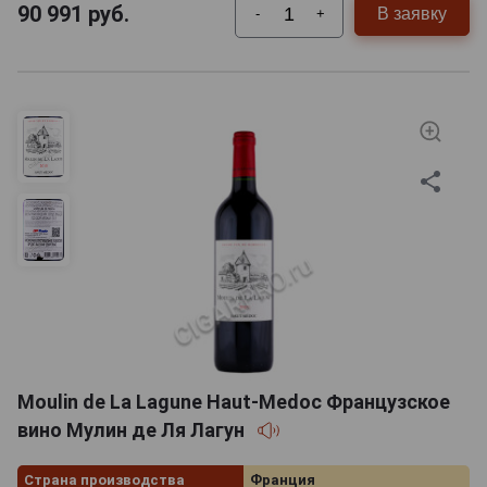
90 991
руб.
В заявку
-
+
Moulin de La Lagune Haut-Medoc Французское
вино Мулин де Ля Лагун
Страна производства
Франция