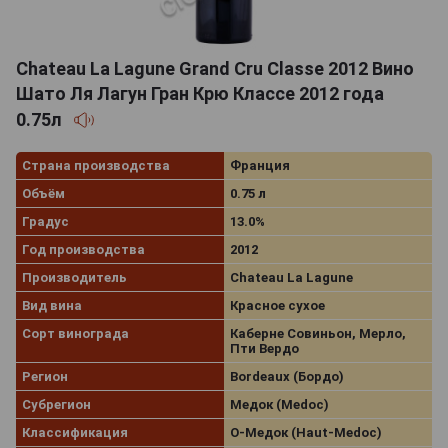
Chateau La Lagune Grand Cru Classe 2012 Вино
Шато Ля Лагун Гран Крю Классе 2012 года
0.75л
Страна производства
Франция
Объём
0.75 л
Градус
13.0%
Год производства
2012
Производитель
Chateau La Lagune
Вид вина
Красное сухое
Сорт винограда
Каберне Совиньон, Мерло,
Пти Вердо
Регион
Bordeaux (Бордо)
Субрегион
Медок (Medoc)
Классификация
О-Медок (Haut-Medoc)