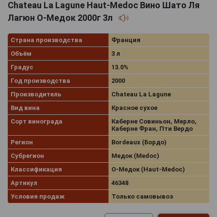
Chateau La Lagune Haut-Medoc Вино Шато Ля
Лагюн О-Медок 2000г 3л
Страна производства
Франция
Объём
3 л
Градус
13.0%
Год производства
2000
Производитель
Chateau La Lagune
Вид вина
Красное сухое
Сорт винограда
Каберне Совиньон, Мерло,
Каберне Фран, Пти Вердо
Регион
Bordeaux (Бордо)
Субрегион
Медок (Medoc)
Классификация
О-Медок (Haut-Medoc)
Артикул
46348
Условия продаж
Только самовывоз