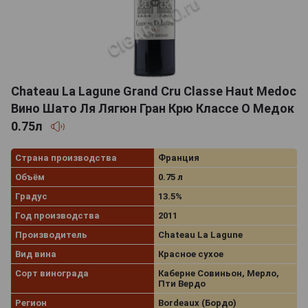
Chateau La Lagune Grand Cru Classe Haut Medoc
Вино Шато Ля Лягюн Гран Крю Классе О Медок
0.75л
Страна производства
Франция
Объём
0.75 л
Градус
13.5%
Год производства
2011
Производитель
Chateau La Lagune
Вид вина
Красное сухое
Сорт винограда
Каберне Совиньон, Мерло,
Пти Вердо
Регион
Bordeaux (Бордо)