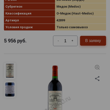
Субрегион
Медок (Medoc)
Классификация
О-Медок (Haut-Medoc)
Артикул
42899
Условия продаж
Только самовывоз
5 956
руб.
В заявку
-
+