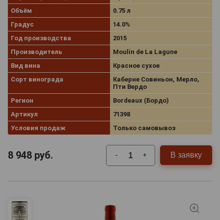
Объём
0.75 л
Градус
14.0%
Год производства
2015
Производитель
Moulin de La Lagune
Вид вина
Красное сухое
Сорт винограда
Каберне Совиньон, Мерло,
Пти Вердо
Регион
Bordeaux (Бордо)
Артикул
71398
Условия продаж
Только самовывоз
8 948
руб.
В заявку
-
+