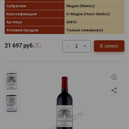
Субрегион
Медок (Medoc)
Классификация
О-Медок (Haut-Medoc)
Артикул
43416
Условия продаж
Только самовывоз
21 697
руб.
В заявку
-
+