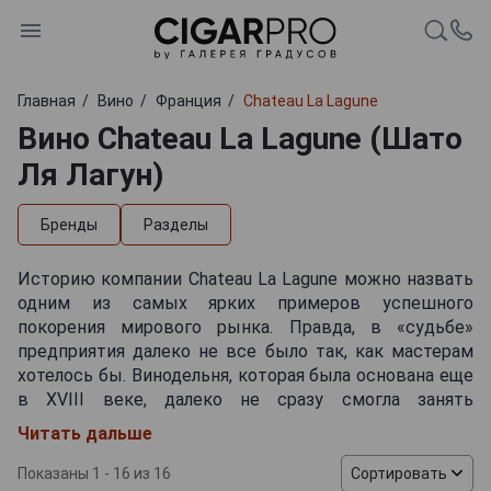
Главная
Вино
Франция
Chateau La Lagune
Вино Chateau La Lagune (Шато
Ля Лагун)
Бренды
Разделы
Историю компании Chateau La Lagune можно назвать
одним из самых ярких примеров успешного
покорения мирового рынка. Правда, в «судьбе»
предприятия далеко не все было так, как мастерам
хотелось бы. Винодельня, которая была основана еще
в XVIII веке, далеко не сразу смогла занять
лидирующие позиции в быстро меняющемся мире
Читать дальше
элитных производителей вина — ее путь к этому был
длительным и непростым. Знаете известное
Показаны 1 - 16 из 16
Сортировать