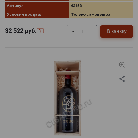
Артикул
43158
Условия продаж
Только самовывоз
32 522
руб.
В заявку
-
+