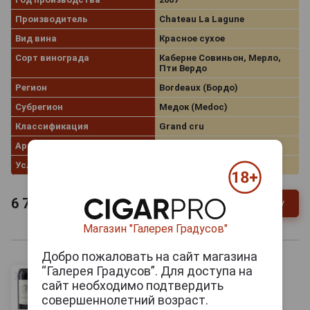
Производитель
Chateau La Lagune
Вид вина
Красное сухое
Сорт винограда
Каберне Совиньон, Мерло,
Пти Вердо
Регион
Bordeaux (Бордо)
Субрегион
Медок (Medoc)
Классификация
Grand cru
Артикул
33206
Условия продаж
Только самовывоз
6 703
руб.
В заявку
-
+
Магазин "Галерея Градусов"
Добро пожаловать на сайт магазина
“Галерея Градусов”. Для доступа на
сайт необходимо подтвердить
совершеннолетний возраст.