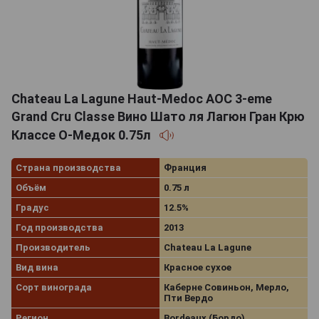
Chateau La Lagune Haut-Medoc AOC 3-eme
Grand Cru Classe Вино Шато ля Лагюн Гран Крю
Классе О-Медок 0.75л
Страна производства
Франция
Объём
0.75 л
Градус
12.5%
Год производства
2013
Производитель
Chateau La Lagune
Вид вина
Красное сухое
Сорт винограда
Каберне Совиньон, Мерло,
Пти Вердо
Регион
Bordeaux (Бордо)