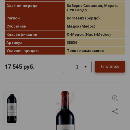
Сорт винограда
Каберне Совиньон, Мерло,
Пти Вердо
Регион
Bordeaux (Бордо)
Субрегион
Медок (Medoc)
Классификация
О-Медок (Haut-Medoc)
Артикул
38834
Условия продаж
Только самовывоз
17 545
руб.
В заявку
-
+