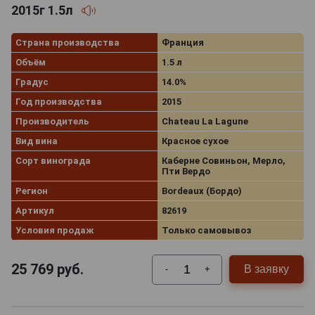
2015г 1.5л
Страна производства
Франция
Объём
1.5 л
Градус
14.0%
Год производства
2015
Производитель
Chateau La Lagune
Вид вина
Красное сухое
Сорт винограда
Каберне Совиньон, Мерло,
Пти Вердо
Регион
Bordeaux (Бордо)
Артикул
82619
Условия продаж
Только самовывоз
25 769
руб.
В заявку
-
+