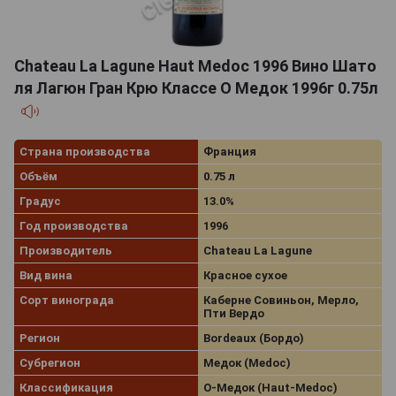
Chateau La Lagune Haut Medoc 1996 Вино Шато
ля Лагюн Гран Крю Классе О Медок 1996г 0.75л
Страна производства
Франция
Объём
0.75 л
Градус
13.0%
Год производства
1996
Производитель
Chateau La Lagune
Вид вина
Красное сухое
Сорт винограда
Каберне Совиньон, Мерло,
Пти Вердо
Регион
Bordeaux (Бордо)
Субрегион
Медок (Medoc)
Классификация
О-Медок (Haut-Medoc)