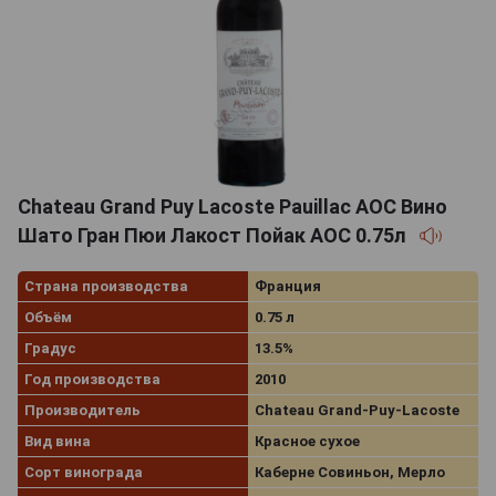
Chateau Grand Puy Lacoste Pauillac AOC Вино
Шато Гран Пюи Лакост Пойак АОС 0.75л
Страна производства
Франция
Объём
0.75 л
Градус
13.5%
Год производства
2010
Производитель
Chateau Grand-Puy-Lacoste
Вид вина
Красное сухое
Сорт винограда
Каберне Совиньон, Мерло