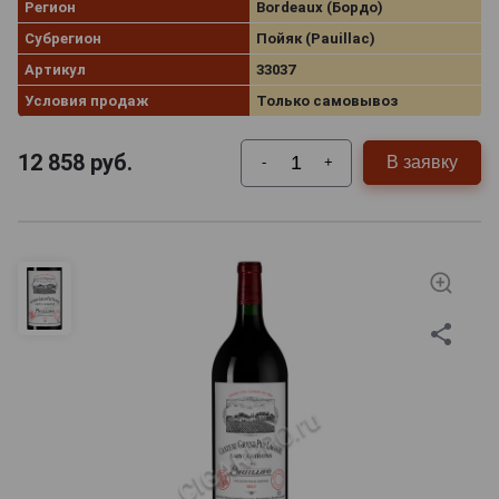
Регион
Bordeaux (Бордо)
Субрегион
Пойяк (Pauillac)
Артикул
33037
Условия продаж
Только самовывоз
12 858
руб.
В заявку
-
+