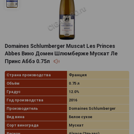
Domaines Schlumberger Muscat Les Princes
Abbes Вино Домен Шлюмберже Мускат Ле
Принс Аббэ 0.75л
Страна производства
Франция
Объём
0.75 л
Градус
12.0%
Год производства
2016
Производитель
Domaines Schlumberger
Вид вина
Белое сухое
Сорт винограда
Мускат
Регион
Alsace (Эльзас)