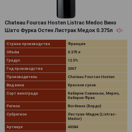
Chateau Fourcas Hosten Listrac Medoc Вино
Шато Фурка Остен Листрак Медок 0.375л
Страна производства
Франция
Объём
0.375 л
Градус
12.5%
Год производства
2007
Производитель
Chateau Fourcas Hosten
Вид вина
Красное сухое
Сорт винограда
Каберне Совиньон, Мерло,
Каберне Фран
Регион
Bordeaux (Бордо)
Субрегион
Листрак-Медок (Listrac-
Medoc)
Артикул
40384