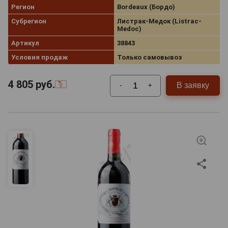
Регион
Bordeaux (Бордо)
Субрегион
Листрак-Медок (Listrac-
Medoc)
Артикул
38843
Условия продаж
Только самовывоз
4 805
руб.
В заявку
-
+