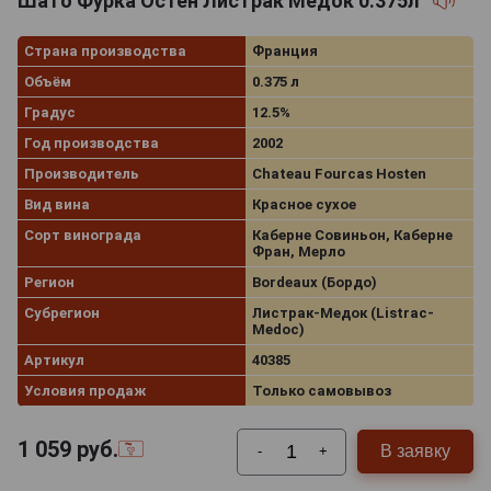
Шато Фурка Остен Листрак Медок 0.375л
Страна производства
Франция
Объём
0.375 л
Градус
12.5%
Год производства
2002
Производитель
Chateau Fourcas Hosten
Вид вина
Красное сухое
Сорт винограда
Каберне Совиньон, Каберне
Фран, Мерло
Регион
Bordeaux (Бордо)
Субрегион
Листрак-Медок (Listrac-
Medoc)
Артикул
40385
Условия продаж
Только самовывоз
1 059
руб.
В заявку
-
+