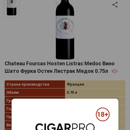
Chateau Fourcas Hosten Listrac Medoc Вино
Шато Фурка Остен Листрак Медок 0.75л
Страна производства
Франция
Объём
0.75 л
Градус
13.5%
Год производства
2010
Производитель
Chateau Fourcas Hosten
Вид вина
Красное сухое