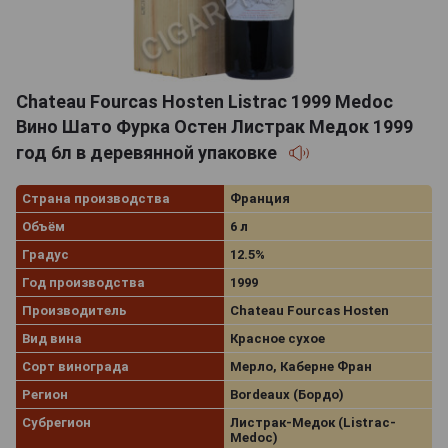
Chateau Fourcas Hosten Listrac 1999 Medoc
Вино Шато Фурка Остен Листрак Медок 1999
год 6л в деревянной упаковке
Страна производства
Франция
Объём
6 л
Градус
12.5%
Год производства
1999
Производитель
Chateau Fourcas Hosten
Вид вина
Красное сухое
Сорт винограда
Мерло, Каберне Фран
Регион
Bordeaux (Бордо)
Субрегион
Листрак-Медок (Listrac-
Medoc)