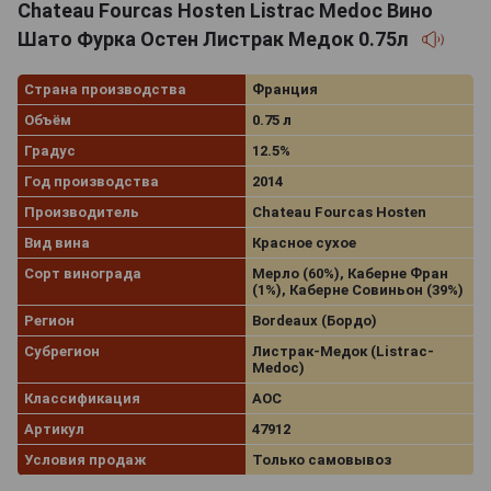
Chateau Fourcas Hosten Listrac Medoc Вино
Шато Фурка Остен Листрак Медок 0.75л
Страна производства
Франция
Объём
0.75 л
Градус
12.5%
Год производства
2014
Производитель
Chateau Fourcas Hosten
Вид вина
Красное сухое
Сорт винограда
Мерло (60%), Каберне Фран
(1%), Каберне Совиньон (39%)
Регион
Bordeaux (Бордо)
Субрегион
Листрак-Медок (Listrac-
Medoc)
Классификация
AOC
Артикул
47912
Условия продаж
Только самовывоз