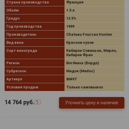
Страна производства
Франция
Объём
1.5 л
Градус
12.5%
Год производства
1999
Производитель
Chateau Fourcas Hosten
Вид вина
Красное сухое
Сорт винограда
Каберне Совиньон, Мерло,
Каберне Фран
Регион
Bordeaux (Бордо)
Субрегион
Медок (Medoc)
Артикул
80497
Условия продаж
Только самовывоз
14 764
руб.
Уточнить цену и наличие