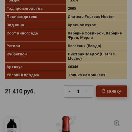
Градус
13.0%
Год производства
2005
Производитель
Chateau Fourcas Hosten
Вид вина
Красное сухое
Сорт винограда
Каберне Совиньон, Каберне
Фран, Мерло
Регион
Bordeaux (Бордо)
Субрегион
Листрак-Медок (Listrac-
Medoc)
Артикул
46346
Условия продаж
Только самовывоз
21 410
руб.
В заявку
-
+