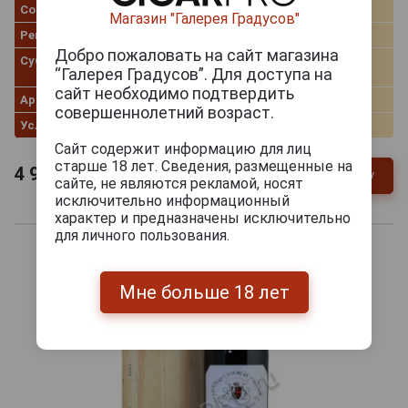
Сорт винограда
Каберне Фран
Магазин "Галерея Градусов"
Регион
Bordeaux (Бордо)
Добро пожаловать на сайт магазина
Субрегион
Листрак-Медок (Listrac-
“Галерея Градусов”. Для доступа на
Medoc)
сайт необходимо подтвердить
Артикул
40383
совершеннолетний возраст.
Условия продаж
Только самовывоз
Сайт содержит информацию для лиц
старше 18 лет. Сведения, размещенные на
4 970
руб.
В заявку
-
+
сайте, не являются рекламой, носят
исключительно информационный
характер и предназначены исключительно
для личного пользования.
Мне больше 18 лет