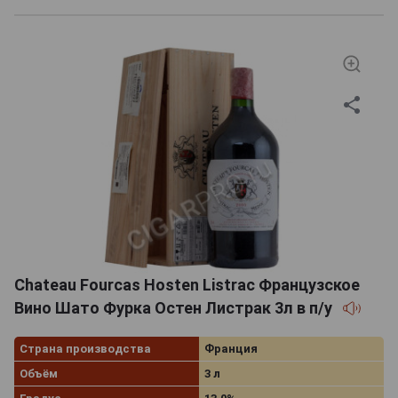
Chateau Fourcas Hosten Listrac Французское
Вино Шато Фурка Остен Листрак 3л в п/у
Страна производства
Франция
Объём
3 л