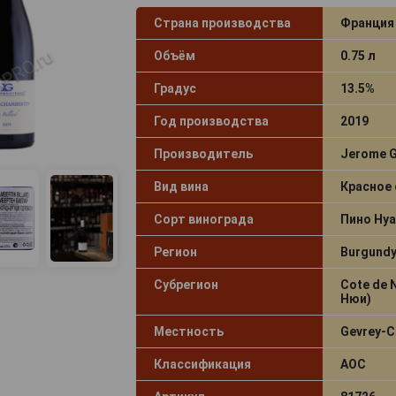
Страна производства
Франция
Объём
0.75 л
Градус
13.5%
Год производства
2019
Производитель
Jerome G
Вид вина
Красное 
Сорт винограда
Пино Нуа
Регион
Burgundy
Субрегион
Cote de 
Нюи)
Местность
Gevrey-C
Классификация
AOC