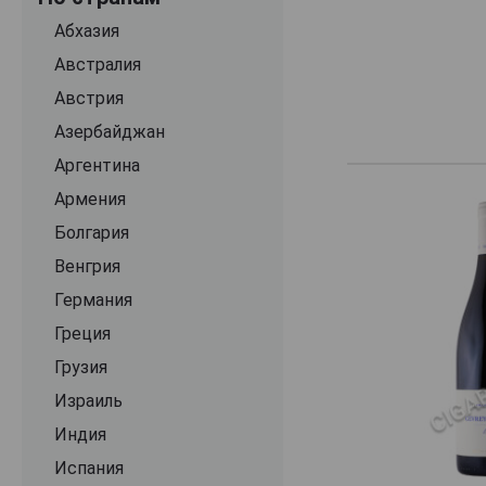
Andre Vinet
Абхазия
Anne Boisson
Австралия
Anne Gros
Австрия
nne et Jean Francois Ganevat
Азербайджан
Antoine Jobard
Аргентина
Antoine Ogier
Армения
Antonin Rodet
Болгария
Armand Heitz
Венгрия
Arnaud Baillot
Германия
Art Russe
Греция
Arthur Metz
Грузия
Aussieres
Израиль
Bachelet Monnot
Индия
Baptiste Bienvenu
Испания