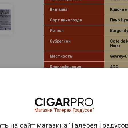
Вид вина
Красное 
Сорт винограда
Пино Нуа
Регион
Burgundy
Субрегион
Cote de 
Нюи)
Местность
Gevrey-C
Классификация
AOC
Артикул
81725
Условия продаж
Только 
11 506
руб.
-
+
Магазин "Галерея Градусов"
ь на сайт магазина “Галерея Градусов