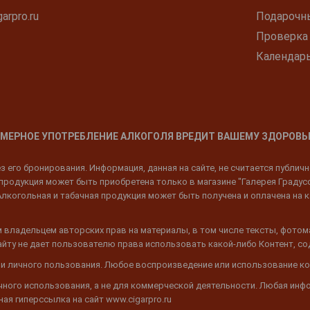
arpro.ru
Подарочн
Проверка
Календар
МЕРНОЕ УПОТРЕБЛЕНИЕ АЛКОГОЛЯ ВРЕДИТ ВАШЕМУ ЗДОРОВЬ
 его бронирования. Информация, данная на сайте, не считается публич
родукция может быть приобретена только в магазине "Галерея Градусов"
Алкогольная и табачная продукция может быть получена и оплачена на к
 владельцем авторских прав на материалы, в том числе тексты, фотом
 Сайту не дает пользователю права использовать какой-либо Контент, с
 и личного пользования. Любое воспроизведение или использование ко
ичного использования, а не для коммерческой деятельности. Любая инф
ая гиперссылка на сайт www.cigarpro.ru