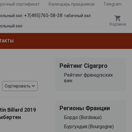
рочный сертификат
Календарь праздников
Telegram
+7(495)765-58-38
гольный зал
табачный зал
Корзина
гольный зал
ТАКТЫ
Рейтинг Cigarpro
Рейтинг французских
вин
Сортировать
Регионы Франции
n Billard 2019
мбертен
Бордо (Bordeaux)
Бургундия (Bourgogne)