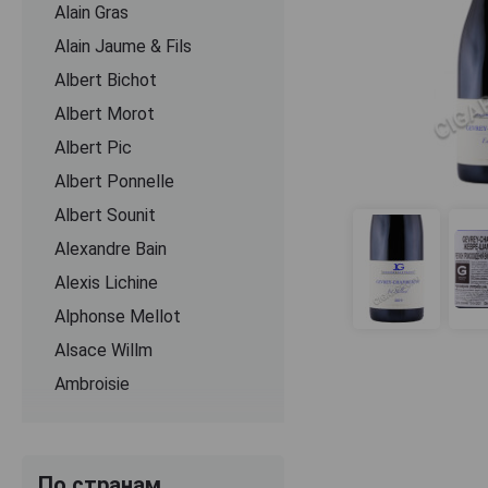
Alain Gras
Alain Jaume & Fils
Albert Bichot
Albert Morot
Albert Pic
Albert Ponnelle
Albert Sounit
Alexandre Bain
Alexis Lichine
Alphonse Mellot
Alsace Willm
Ambroisie
Andre Brunel
Andre Lurton
По странам
Andre Perret