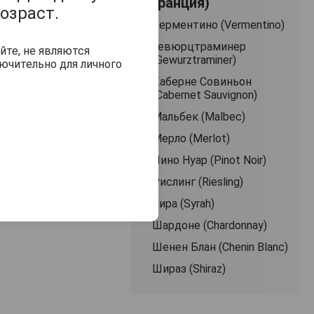
(Франция)
озраст.
Верментино (Vermentino)
Гевюрцтраминер
йте, не являются
(Gewurztraminer)
ючительно для личного
Каберне Совиньон
(Cabernet Sauvignon)
Мальбек (Malbec)
Мерло (Merlot)
Пино Нуар (Pinot Noir)
Рислинг (Riesling)
Сира (Syrah)
Шардоне (Chardonnay)
Шенен Блан (Chenin Blanc)
Шираз (Shiraz)