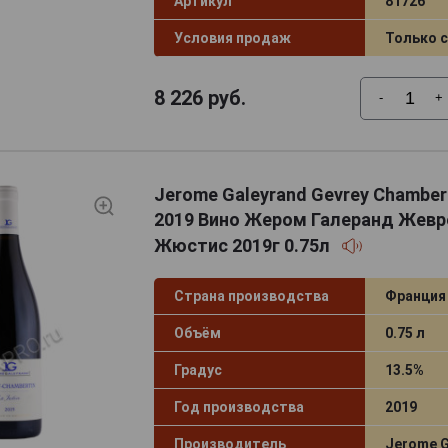
Артикул
81726
Условия продаж
Только 
8 226
руб.
-
+
Jerome Galeyrand Gevrey Chambert
2019 Вино Жером Галеранд Жев
Жюстис 2019г 0.75л
Страна производства
Франция
Объём
0.75 л
Градус
13.5%
Год производства
2019
Производитель
Jerome G