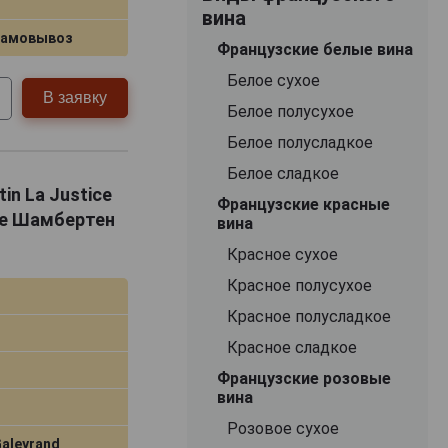
вина
самовывоз
Французские белые вина
Белое сухое
В заявку
Белое полусухое
Белое полусладкое
Белое сладкое
in La Justice
Французские красные
ре Шамбертен
вина
Красное сухое
Красное полусухое
Красное полусладкое
Красное сладкое
Французские розовые
вина
Розовое сухое
aleyrand