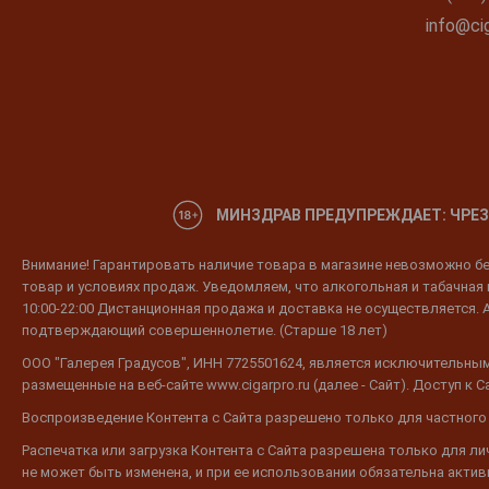
Chateau Bellevue de Tayac
info@cig
Chateau Bernadotte
Chateau Beychevelle
Chateau Bordenave
Chateau Branaire-Ducru
Chateau Brandeau
МИНЗДРАВ ПРЕДУПРЕЖДАЕТ: ЧРЕЗ
Chateau Brane Cantenac
Chateau Brown
Внимание! Гарантировать наличие товара в магазине невозможно без
товар и условиях продаж. Уведомляем, что алкогольная и табачная п
Chateau Calon-Segur
10:00-22:00 Дистанционная продажа и доставка не осуществляется. 
Chateau Camensac
подтверждающий совершеннолетие. (Старше 18 лет)
Chateau Canon
ООО "Галерея Градусов", ИНН 7725501624, является исключительным
размещенные на веб-сайте www.cigarpro.ru (далее - Сайт). Доступ к
hateau Canon Saint-Michel
Воспроизведение Контента с Сайта разрешено только для частного
Chateau Cantelys
Распечатка или загрузка Контента с Сайта разрешена только для л
Chateau Cantemerle
не может быть изменена, и при ее использовании обязательна активн