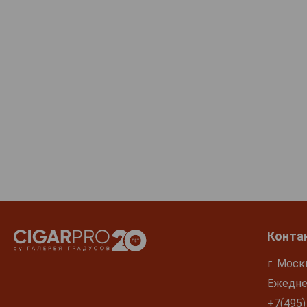
Chartron et Trebuchet
Chateau Abiet
Chateau Angelus
Chateau Angludet
Chateau Argadens
Chateau Aspras
Chateau Barde-Haut
Chateau Barrau
hateau Bastor Lamontagne
Chateau Bauvallon
Chateau Beaulieu
Конта
Chateau Bedouret
Chateau Bel Air
г. Моск
Chateau Bellegrave
Ежеднев
Chateau Bellevue
+7(495)