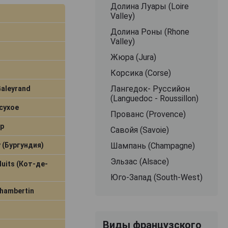
Долина Луары (Loire
Valley)
Долина Роны (Rhone
Valley)
Жюра (Jura)
Корсика (Corse)
Лангедок- Руссийон
aleyrand
(Languedoc - Roussillon)
сухое
Прованс (Provence)
р
Савойя (Savoiе)
 (Бургундия)
Шампань (Champagne)
Эльзас (Alsace)
Nuits (Кот-де-
Юго-Запад (South-West)
hambertin
Виды французского