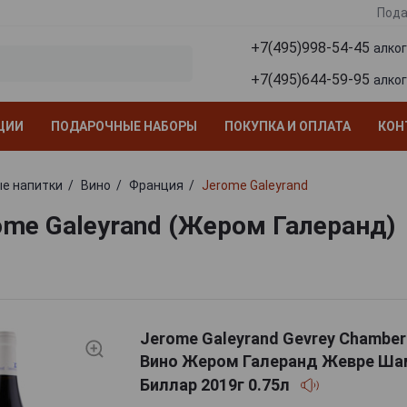
Пода
+7(495)998-54-45
алко
+7(495)644-59-95
алко
ЦИИ
ПОДАРОЧНЫЕ НАБОРЫ
ПОКУПКА И ОПЛАТА
КОН
е напитки
Вино
Франция
Jerome Galeyrand
ome Galeyrand (Жером Галеранд)
Jerome Galeyrand Gevrey Chamberti
Вино Жером Галеранд Жевре Ша
Биллар 2019г 0.75л