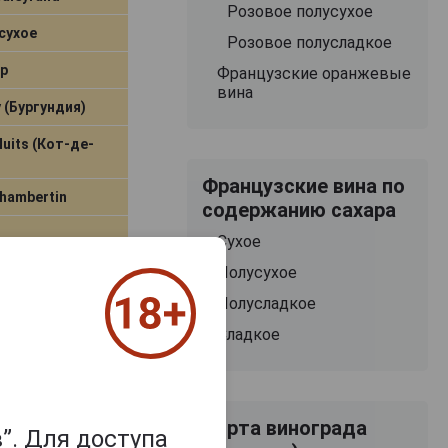
Розовое полусухое
сухое
Розовое полусладкое
р
Французские оранжевые
вина
 (Бургундия)
Nuits (Кот-де-
Французские вина по
hambertin
содержанию сахара
Сухое
Полусухое
Полусладкое
самовывоз
Сладкое
В заявку
Сорта винограда
”. Для доступа