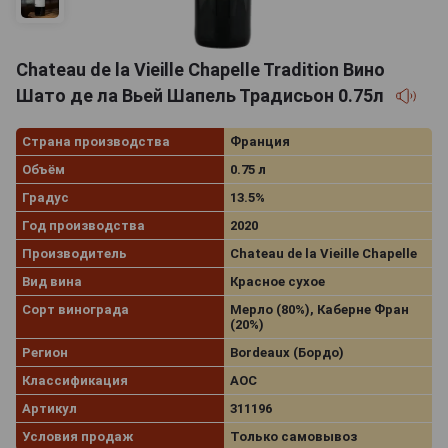
Chateau de la Vieille Chapelle Tradition Вино
Шато де ла Вьей Шапель Традисьон 0.75л
Страна производства
Франция
Объём
0.75 л
Градус
13.5%
Год производства
2020
Производитель
Chateau de la Vieille Chapelle
Вид вина
Красное сухое
Сорт винограда
Мерло (80%), Каберне Фран
(20%)
Регион
Bordeaux (Бордо)
Классификация
AOC
Артикул
311196
Условия продаж
Только самовывоз