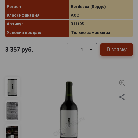
Регион
Bordeaux (Бордо)
Классификация
AOC
Артикул
311195
Условия продаж
Только самовывоз
3 367
руб.
В заявку
-
+