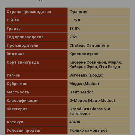
Страна производства
Франция
Объём
0.75 л
Градус
13.0%
Год производства
2021
Производитель
Chateau Cantemerle
Вид вина
Красное сухое
Сорт винограда
Каберне Совиньон, Мерло,
Каберне Фран, Пти Вердо
Регион
Bordeaux (Бордо)
Субрегион
Медок (Medoc)
Местность
Haut-Medoc
Классификация
О-Медок (Haut-Medoc)
Категория
Grand Cru Classe 5-я
категория
Артикул
43434
Условия продаж
Только самовывоз