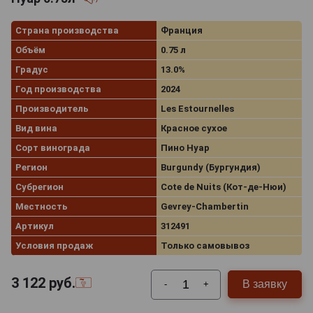
Страна производства
Франция
Объём
0.75 л
Градус
13.0%
Год производства
2024
Производитель
Les Estournelles
Вид вина
Красное сухое
Сорт винограда
Пино Нуар
Регион
Burgundy (Бургундия)
Субрегион
Cote de Nuits (Кот-де-Нюи)
Местность
Gevrey-Chambertin
Артикул
312491
Условия продаж
Только самовывоз
3 122
руб.
В заявку
-
+