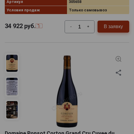
Артикул
305658
Условия продаж
Только самовывоз
34 922
руб.
В заявку
-
+
Domaine Ponsot Corton Grand Cru Cuvee du