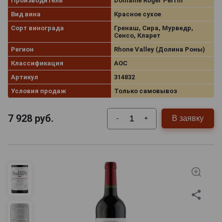
Производитель
Domaine Roger Perrin
Вид вина
Красное сухое
Сорт винограда
Гренаш, Сира, Мурведр,
Сенсо, Кларет
Регион
Rhone Valley (Долина Роны)
Классификация
AOC
Артикул
314832
Условия продаж
Только самовывоз
7 928
руб.
В заявку
-
+