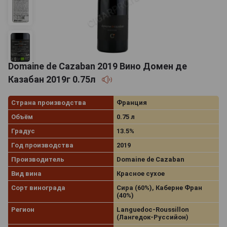
Domaine de Cazaban 2019 Вино Домен де
Казабан 2019г 0.75л
Страна производства
Франция
Объём
0.75 л
Градус
13.5%
Год производства
2019
Производитель
Domaine de Cazaban
Вид вина
Красное сухое
Сорт винограда
Сира (60%), Каберне Фран
(40%)
Регион
Languedoc-Roussillon
(Лангедок-Руссийон)