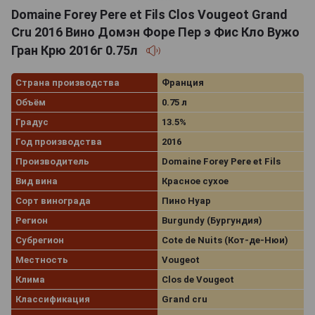
Domaine Forey Pere et Fils Clos Vougeot Grand
Cru 2016 Вино Домэн Форе Пер э Фис Кло Вужо
Гран Крю 2016г 0.75л
Страна производства
Франция
Объём
0.75 л
Градус
13.5%
Год производства
2016
Производитель
Domaine Forey Pere et Fils
Вид вина
Красное сухое
Сорт винограда
Пино Нуар
Регион
Burgundy (Бургундия)
Субрегион
Cote de Nuits (Кот-де-Нюи)
Местность
Vougeot
Клима
Clos de Vougeot
Классификация
Grand cru