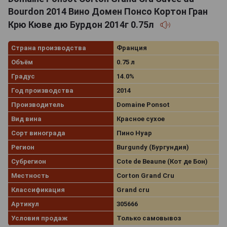
Bourdon 2014 Вино Домен Понсо Кортон Гран
Крю Кюве дю Бурдон 2014г 0.75л
Страна производства
Франция
Объём
0.75 л
Градус
14.0%
Год производства
2014
Производитель
Domaine Ponsot
Вид вина
Красное сухое
Сорт винограда
Пино Нуар
Регион
Burgundy (Бургундия)
Субрегион
Cote de Beaune (Кот де Бон)
Местность
Corton Grand Cru
Классификация
Grand cru
Артикул
305666
Условия продаж
Только самовывоз