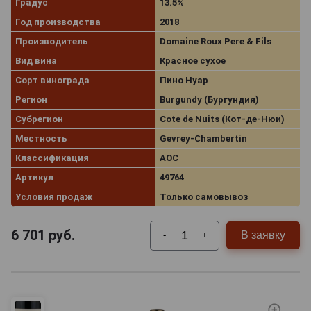
Градус
13.5%
Год производства
2018
Производитель
Domaine Roux Pere & Fils
Вид вина
Красное сухое
Сорт винограда
Пино Нуар
Регион
Burgundy (Бургундия)
Субрегион
Cote de Nuits (Кот-де-Нюи)
Местность
Gevrey-Chambertin
Классификация
AOC
Артикул
49764
Условия продаж
Только самовывоз
6 701
руб.
В заявку
-
+