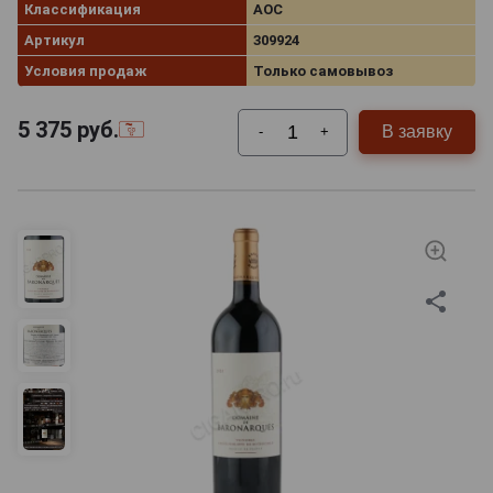
Классификация
AOC
Артикул
309924
Условия продаж
Только самовывоз
5 375
руб.
В заявку
-
+