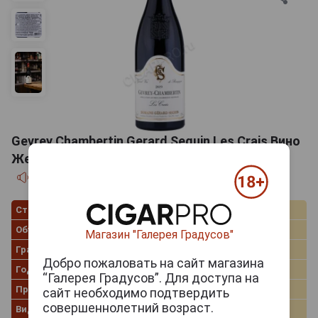
Gevrey Chambertin Gerard Seguin Les Crais Вино
Жевре Шамбертен Жерар Сегин Ле Крэ 0.75л
Страна производства
Франция
Объём
0.75 л
Магазин "Галерея Градусов"
Градус
13.0%
Добро пожаловать на сайт магазина
Год производства
2019
“Галерея Градусов”. Для доступа на
Производитель
Domaine Gerard Seguin
сайт необходимо подтвердить
совершеннолетний возраст.
Вид вина
Красное сухое