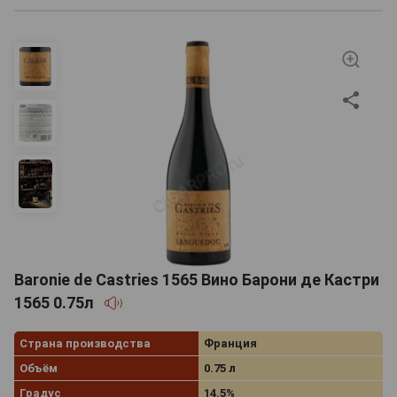
Baronie de Castries 1565 Вино Барони де Кастри
1565 0.75л
Страна производства
Франция
Объём
0.75 л
Градус
14.5%