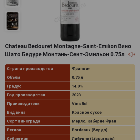
Chateau Bedouret Montagne-Saint-Emilion Вино
Шато Бедуре Монтань-Сент-Эмильон 0.75л
Страна производства
Франция
Объём
0.75 л
Градус
14.0%
Год производства
2023
Производитель
Vins Bel
Вид вина
Красное сухое
Сорт винограда
Мерло, Каберне Фран
Регион
Bordeaux (Бордо)
Субрегион
Либурне (Libournais)