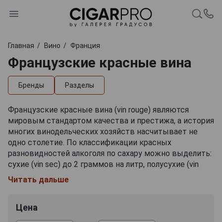
Главная
Вино
Франция
Французские красные вина
Бренды
Разделы
Французские красные вина (vin rouge) являются
мировым стандартом качества и престижа, а история
многих винодельческих хозяйств насчитывает не
одно столетие. По классификации красных
разновидностей алкоголя по сахару можно выделить:
сухие (vin sec) до 2 граммов на литр, полусухие (vin
demi-sec) в рамках 2-30 г/л, сладкие (vin moelleux) в
Читать дальше
пределах 30-50 г и ликерные (vin liquoreux) – свыше 50
г. Красные вина Франции пользуются заслуженной
Цена
любовью во всем мире, но особенным спросом
отличаются сухие вариации. Лучшими