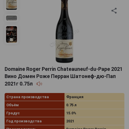
лучшую сторону при демократичных ценах. Красные
вина Франции следует подавать к столу
охлажденными до 8-11 градусов в бокале в форме
тюльпана, наполненным не более чем наполовину.
Такой алкоголь превосходно гармонируют с
фруктами, твердыми сырами, рыбой и блюдами из
морепродуктов, трюфелями, белым или красным
мясом.
Domaine Roger Perrin Chateauneuf-du-Pape 2021
Вино Домен Роже Перран Шатонеф-дю-Пап
2021г 0.75л
Страна производства
Франция
Объём
0.75 л
Градус
15.0%
Год производства
2021