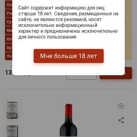
Сорт винограда
Пино Нуар
Сайт содержит информацию для лиц
старше 18 лет. Сведения, размещенные на
Регион
Burgundy (Бургундия)
сайте, не являются рекламой, носят
Субрегион
Cote de Nuits (Кот-де-Нюи)
исключительно информационный
Местность
Gevrey-Chambertin
характер и предназначены исключительно
для личного пользования.
Классификация
AOC
Артикул
82344
Мне больше 18 лет
Условия продаж
Только самовывоз
13 222
руб.
В заявку
-
+