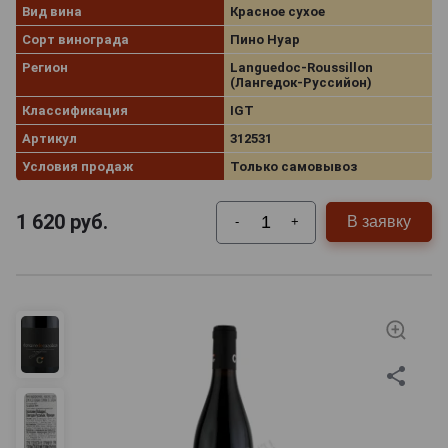
Вид вина
Красное сухое
Сорт винограда
Пино Нуар
Регион
Languedoc-Roussillon
(Лангедок-Руссийон)
Классификация
IGT
Артикул
312531
Условия продаж
Только самовывоз
1 620
руб.
В заявку
-
+