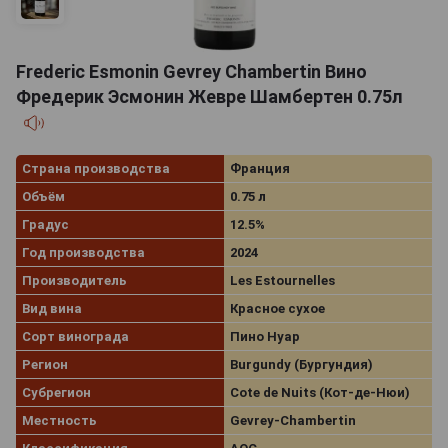
Frederic Esmonin Gevrey Chambertin Вино
Фредерик Эсмонин Жевре Шамбертен 0.75л
Страна производства
Франция
Объём
0.75 л
Градус
12.5%
Год производства
2024
Производитель
Les Estournelles
Вид вина
Красное сухое
Сорт винограда
Пино Нуар
Регион
Burgundy (Бургундия)
Субрегион
Cote de Nuits (Кот-де-Нюи)
Местность
Gevrey-Chambertin