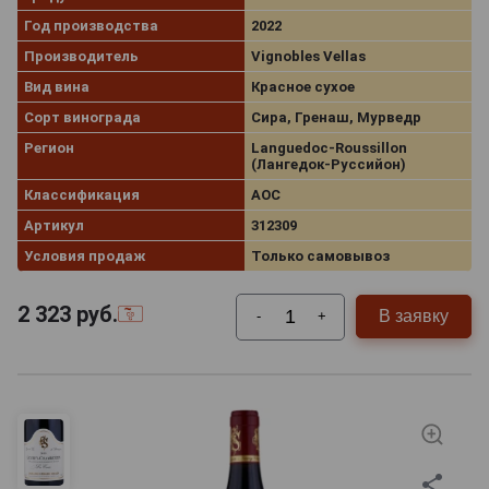
Год производства
2022
Производитель
Vignobles Vellas
Вид вина
Красное сухое
Сорт винограда
Сира, Гренаш, Мурведр
Регион
Languedoc-Roussillon
(Лангедок-Руссийон)
Классификация
AOC
Артикул
312309
Условия продаж
Только самовывоз
2 323
руб.
В заявку
-
+