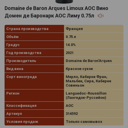
Domaine de Baron Arques Limoux AOC Вино
Домен де Баронарк АОС Лиму 0.75л
Страна производства
Франция
Объём
0.75 л
Градус
14.0%
Год производства
2021
Производитель
Domaine de Baron'Arques
Вид вина
Красное сухое
Сорт винограда
Мерло, Каберне Фран,
Мальбек, Сира, Каберне
Совиньон
Регион
Languedoc-Roussillon
(Лангедок-Руссийон)
Классификация
AOC
Артикул
314592
Условия продаж
Только самовывоз