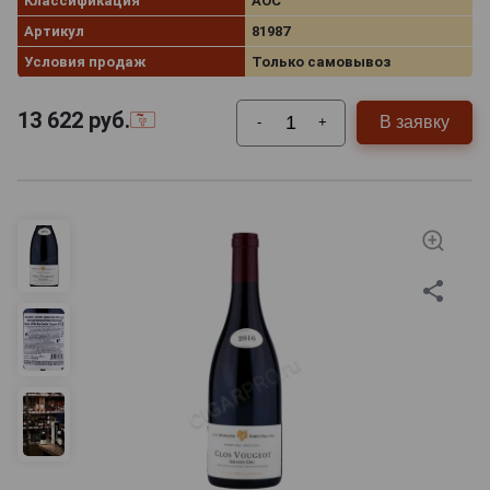
Классификация
AOC
Артикул
81987
Условия продаж
Только самовывоз
13 622
руб.
В заявку
-
+