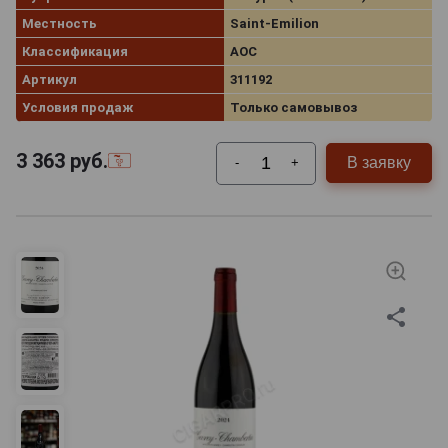
Местность
Saint-Emilion
Классификация
AOC
Артикул
311192
Условия продаж
Только самовывоз
3 363
руб.
В заявку
-
+