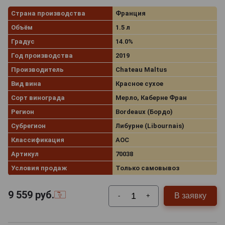
Страна производства
Франция
Объём
1.5 л
Градус
14.0%
Год производства
2019
Производитель
Chateau Maltus
Вид вина
Красное сухое
Сорт винограда
Мерло, Каберне Фран
Регион
Bordeaux (Бордо)
Субрегион
Либурне (Libournais)
Классификация
AOC
Артикул
70038
Условия продаж
Только самовывоз
9 559
руб.
В заявку
-
+