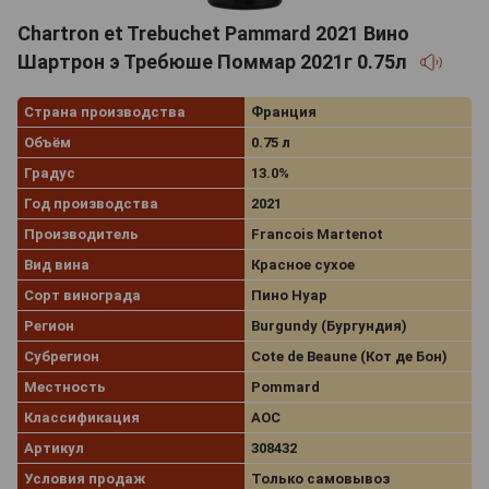
Chartron et Trebuchet Pammard 2021 Вино
Шартрон э Требюше Поммар 2021г 0.75л
Страна производства
Франция
Объём
0.75 л
Градус
13.0%
Год производства
2021
Производитель
Francois Martenot
Вид вина
Красное сухое
Сорт винограда
Пино Нуар
Регион
Burgundy (Бургундия)
Субрегион
Cote de Beaune (Кот де Бон)
Местность
Pommard
Классификация
AOC
Артикул
308432
Условия продаж
Только самовывоз