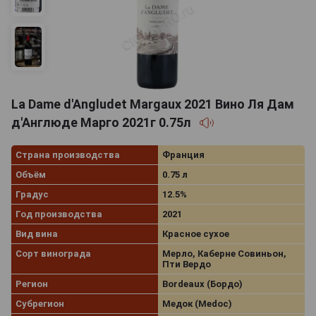
La Dame d'Angludet Margaux 2021 Вино Ля Дам
д'Англюде Марго 2021г 0.75л
Страна производства
Франция
Объём
0.75 л
Градус
12.5%
Год производства
2021
Вид вина
Красное сухое
Сорт винограда
Мерло, Каберне Совиньон,
Пти Вердо
Регион
Bordeaux (Бордо)
Субрегион
Медок (Medoc)