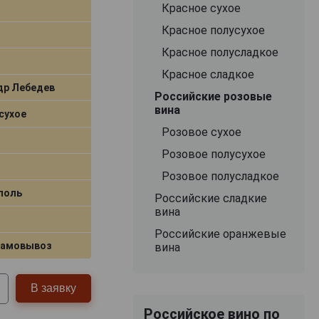
Красное сухое
Красное полусухое
Красное полусладкое
Красное сладкое
др Лебедев
Российские розовые
вина
сухое
Розовое сухое
Розовое полусухое
Розовое полусладкое
поль
Российские сладкие
вина
Российские оранжевые
самовывоз
вина
В заявку
Российское вино по