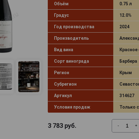
Объём
0.75 л
Градус
12.0%
Год производства
2024
Производитель
Алексан
Вид вина
Красное 
Сорт винограда
Барбера
Регион
Крым
Субрегион
Севасто
Артикул
314627
Условия продаж
Только 
3 783
руб.
-
+