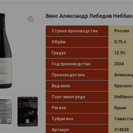
Вино Александр Лебедев Неббио
Страна производства
Россия
Объём
0.75 л
Градус
12.0%
Год производства
2024
Производитель
Алексан
Вид вина
Красное 
Сорт винограда
Неббиол
Регион
Крым
Субрегион
Севасто
Артикул
314628