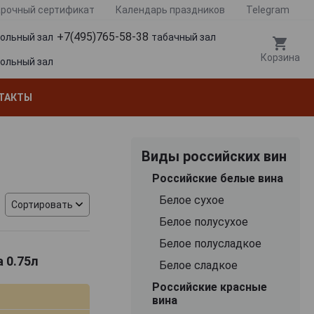
рочный сертификат
Календарь праздников
Telegram
+7(495)765-58-38
гольный зал
табачный зал
Корзина
гольный зал
ТАКТЫ
Виды российских вин
Российские белые вина
Белое сухое
Сортировать
Белое полусухое
Белое полусладкое
 0.75л
Белое сладкое
Российские красные
вина