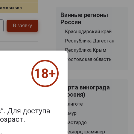
самовывоз
Винные регионы
России
В заявку
Краснодарский край
Республика Дагестан
Республика Крым
Ростовская область
Сорта винограда
(Россия)
Алиготе
”. Для доступа
Амур
озраст.
Бастардо
Гевюрцтраминер