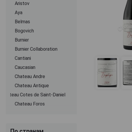
Aristov
Aya
Belmas
Bogovich
Burnier
Burnier Collaboration
Cantiani
Caucasian
Chateau Andre
Chateau Antique
Chateau Cotes de Saint-Daniel
Chateau Foros
Chateau Mon Plaisir
Chateau Pinot
По странам
Chateau Tamagne