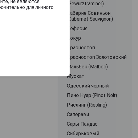
йте, не являются
(Gewurztraminer)
ючительно для личного
Каберне Совиньон
(Cabernet Sauvignon)
Кефесия
Кокур
Красностоп
Красностоп Золотовский
Мальбек (Malbec)
Мускат
Одесский черный
Пино Нуар (Pinot Noir)
Рислинг (Riesling)
Саперави
Сары Пандас
Сибирьковый