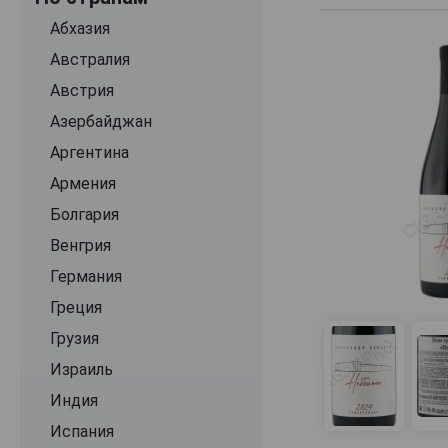
Chateau de Talu
Абхазия
Chateau le Grand Vostock
Австралия
Crispy Wine
Австрия
Debut
Азербайджан
Derbend
Аргентина
Desono
Армения
Di Caspico
Болгария
Domaine Lipko
Венгрия
Dubinin Winery
Германия
Esse
Греция
Five Continents
Грузия
Four colours
Израиль
Gai-Kodzor
Индия
Glow
Испания