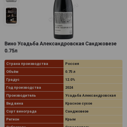
Вино Усадьба Александровская Санджовезе
0.75л
Страна производства
Россия
Объём
0.75 л
Градус
12.0%
Год производства
2024
Производитель
Усадьба Александровская
Вид вина
Красное сухое
Сорт винограда
Санджовезе
Регион
Крым