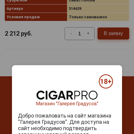
Субрегион
Севастополь
Артикул
314629
Условия продаж
Только самовывоз
2 212
руб.
В заявку
-
+
Магазин "Галерея Градусов"
Контакты
Добро пожаловать на сайт магазина
“Галерея Градусов”. Для доступа на
г. Москва, Серпуховский вал, д. 5
сайт необходимо подтвердить