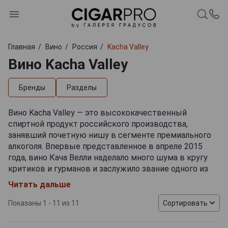
Главная
Вино
Россия
Kacha Valley
Вино Kacha Valley
Бренды
Разделы
Вино Kacha Valley — это высококачественный
спиртной продукт российского производства,
занявший почетную нишу в сегменте премиального
алкоголя. Впервые представленное в апреле 2015
года, вино Кача Велли наделало много шума в кругу
критиков и гурманов и заслужило звание одного из
лучших продуктов отечественного винного рынка.
Читать дальше
Авторами линейки вин Kacha Valley являются
талантливые виноделы молодой крымской компании
Показаны 1 - 11 из 11
Сортировать
Сатера, которая была основа в 2001 году Игорем
Самсоновым на базе старинного винзавода в