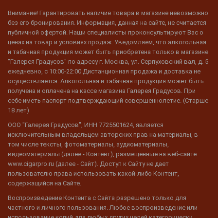
Внимание! Гарантировать наличие товара в магазине невозможно
без его бронирования. Информация, данная на сайте, не считается
публичной офертой. Наши специалисты проконсультируют Вас о
ценах на товар и условиях продаж. Уведомляем, что алкогольная
и табачная продукция может быть приобретена только в магазине
"Галерея Градусов" по адресу г. Москва, ул. Серпуховский вал, д. 5
ежедневно, с 10:00-22:00 Дистанционная продажа и доставка не
осуществляется. Алкогольная и табачная продукция может быть
получена и оплачена на кассе магазина Галерея Градусов. При
себе иметь паспорт подтверждающий совершеннолетие. (Старше
18 лет)
ООО "Галерея Градусов", ИНН 7725501624, является
исключительным владельцем авторских прав на материалы, в
том числе тексты, фотоматериалы, аудиоматериалы,
видеоматериалы (далее - Контент), размещенные на веб-сайте
www.cigarpro.ru (далее - Сайт). Доступ к Сайту не дает
пользователю права использовать какой-либо Контент,
содержащийся на Сайте.
Воспроизведение Контента с Сайта разрешено только для
частного и личного пользования. Любое воспроизведение или
использование копий для любых других целей категорически