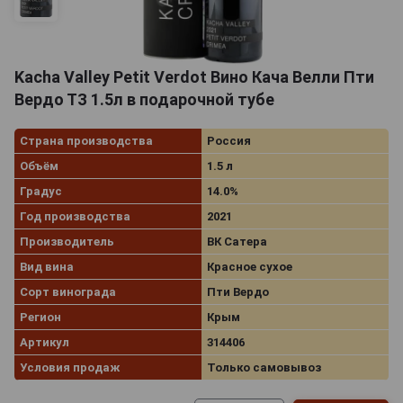
Kacha Valley Petit Verdot Вино Кача Велли Пти
Вердо ТЗ 1.5л в подарочной тубе
Страна производства
Россия
Объём
1.5 л
Градус
14.0%
Год производства
2021
Производитель
ВК Сатера
Вид вина
Красное сухое
Сорт винограда
Пти Вердо
Регион
Крым
Артикул
314406
Условия продаж
Только самовывоз