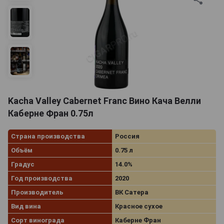
Kacha Valley Cabernet Franc Вино Кача Велли
Каберне Фран 0.75л
Страна производства
Россия
Объём
0.75 л
Градус
14.0%
Год производства
2020
Производитель
ВК Сатера
Вид вина
Красное сухое
Сорт винограда
Каберне Фран