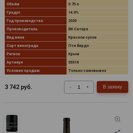
Объём
0.75 л
Градус
14.0%
Год производства
2020
Производитель
ВК Сатера
Вид вина
Красное сухое
Сорт винограда
Пти Вердо
Регион
Крым
Артикул
35518
Условия продаж
Только самовывоз
3 742
руб.
В заявку
-
+