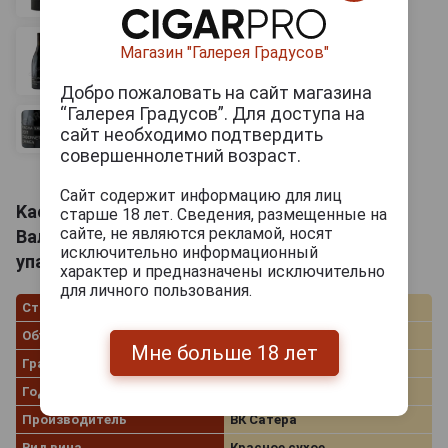
Магазин "Галерея Градусов"
Добро пожаловать на сайт магазина
“Галерея Градусов”. Для доступа на
сайт необходимо подтвердить
совершеннолетний возраст.
Сайт содержит информацию для лиц
Kacha Valley Cabernet Franc Вино ТЗ Кача
старше 18 лет. Сведения, размещенные на
сайте, не являются рекламой, носят
Валлей Каберне Фран 1.5л в подарочной
исключительно информационный
упаковке
характер и предназначены исключительно
для личного пользования.
Страна производства
Россия
Объём
1.5 л
Мне больше 18 лет
Градус
14.5%
Год производства
2021
Производитель
ВК Сатера
Вид вина
Красное сухое