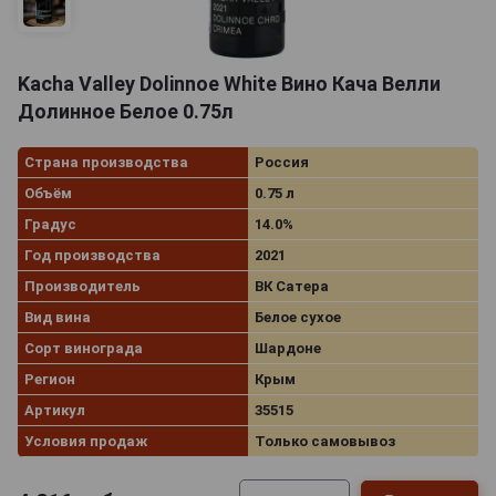
Kacha Valley Dolinnoe White Вино Кача Велли
Долинное Белое 0.75л
Страна производства
Россия
Объём
0.75 л
Градус
14.0%
Год производства
2021
Производитель
ВК Сатера
Вид вина
Белое сухое
Сорт винограда
Шардоне
Регион
Крым
Артикул
35515
Условия продаж
Только самовывоз