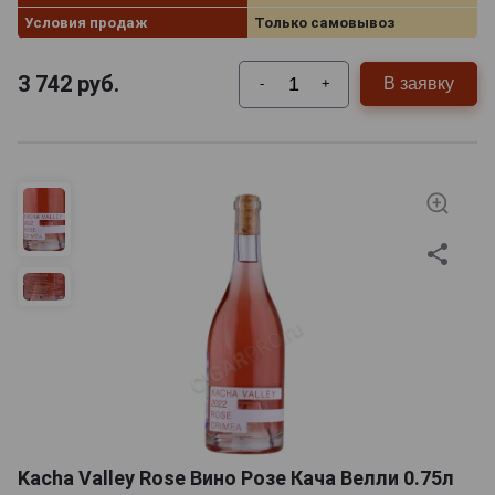
Условия продаж
Только самовывоз
3 742
руб.
В заявку
-
+
Kacha Valley Rose Вино Розе Кача Велли 0.75л