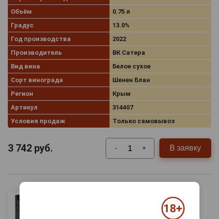
Объём
0.75 л
Градус
13.0%
Год производства
2022
Производитель
ВК Сатера
Вид вина
Белое сухое
Сорт винограда
Шенен Блан
Регион
Крым
Артикул
314407
Условия продаж
Только самовывоз
3 742
руб.
В заявку
-
+