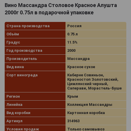
Вино Массандра Столовое Красное Алушта
2000г 0.75л в подарочной упаковке
Страна производства
Россия
Объём
0.75 л
Градус
11.5%
Год производства
2000
Производитель
Массандра
Вид вина
Красное сухое
Сорт винограда
Каберне Совиньон,
Красностоп Золотовский,
Цимлянский черный,
Саперави, Морастель-Буше
Регион
Крым
Линейка
Коллекция Массандры
Вид коробки
Картонная коробка
Артикул
314963
Условия продаж
Только самовывоз