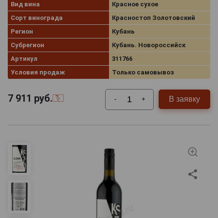
Вид вина
Красное сухое
Сорт винограда
Красностоп Золотовский
Регион
Кубань
Субрегион
Кубань. Новороссийск
Артикул
311766
Условия продаж
Только самовывоз
7 911
руб.
В заявку
-
+