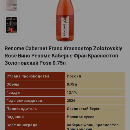
Renome Cabernet Franc Krasnostop Zolotovskiy
Rose Вино Реноме Каберне Фран Красностоп
Золотовский Розе 0.75л
Страна производства
Россия
Объём
0.75 л
Градус
12.1%
Год производства
2024
Производитель
Скалистый Берег
Вид вина
Розовое сухое
Сорт винограда
Каберне Фран, Красностоп
Золотовский