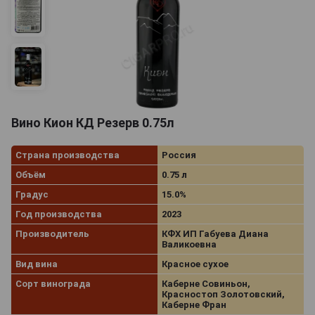
Вино Кион КД Резерв 0.75л
Страна производства
Россия
Объём
0.75 л
Градус
15.0%
Год производства
2023
Производитель
КФХ ИП Габуева Диана
Валикоевна
Вид вина
Красное сухое
Сорт винограда
Каберне Совиньон,
Красностоп Золотовский,
Каберне Фран