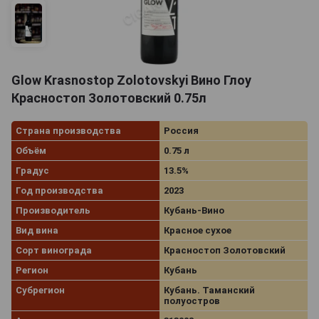
Glow Krasnostop Zolotovskyi Вино Глоу
Красностоп Золотовский 0.75л
Страна производства
Россия
Объём
0.75 л
Градус
13.5%
Год производства
2023
Производитель
Кубань-Вино
Вид вина
Красное сухое
Сорт винограда
Красностоп Золотовский
Регион
Кубань
Субрегион
Кубань. Таманский
полуостров