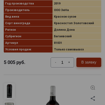
Год производства
2019
Производитель
ООО ЗеНа
Вид вина
Красное сухое
Сорт винограда
Красностоп Золотовский
Регион
Долина Дона
Субрегион
Багаевский
Артикул
81031
Условия продаж
Только самовывоз
5 005
руб.
В заявку
-
+