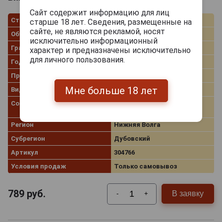
Сайт содержит информацию для лиц
Страна производства
Россия
старше 18 лет. Сведения, размещенные на
сайте, не являются рекламой, носят
Объём
0.75 л
исключительно информационный
Градус
14.0%
характер и предназначены исключительно
для личного пользования.
Год производства
2020
Производитель
Винодельня Покровская
Мне больше 18 лет
Вид вина
Красное сухое
Сорт винограда
Каберне Совиньон, Мерло,
Красностоп Золотовский
Регион
Нижняя Волга
Субрегион
Дубовский
Артикул
304766
Условия продаж
Только самовывоз
789
руб.
В заявку
-
+