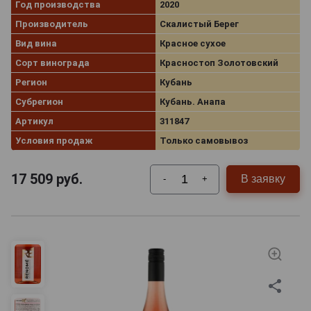
Год производства
2020
Производитель
Скалистый Берег
Вид вина
Красное сухое
Сорт винограда
Красностоп Золотовский
Регион
Кубань
Субрегион
Кубань. Анапа
Артикул
311847
Условия продаж
Только самовывоз
17 509
руб.
В заявку
-
+