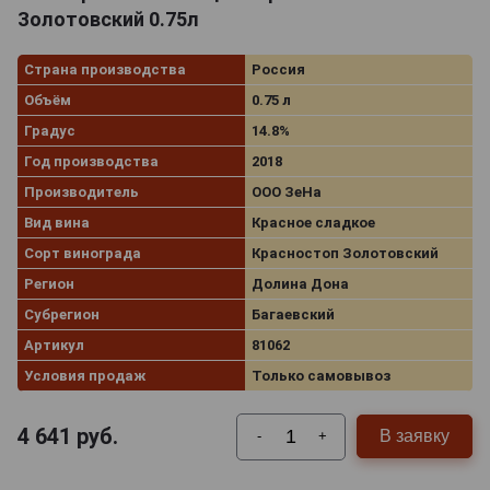
Золотовский 0.75л
Страна производства
Россия
Объём
0.75 л
Градус
14.8%
Год производства
2018
Производитель
ООО ЗеНа
Вид вина
Красное сладкое
Сорт винограда
Красностоп Золотовский
Регион
Долина Дона
Субрегион
Багаевский
Артикул
81062
Условия продаж
Только самовывоз
4 641
руб.
В заявку
-
+