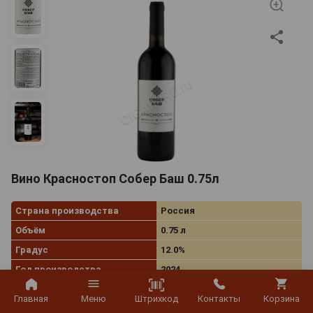
Вино Красностоп Собер Баш 0.75л
Страна производства
Россия
Объём
0.75 л
Градус
12.0%
Год производства
2024
Производитель
Собер Баш
Штрихкод
Главная
Меню
Контакты
Корзина
Вид вина
Красное сухое