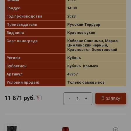
Градус
14.0%
Год производства
2023
Производитель
Русский Терруар
Вид вина
Красное сухое
Сорт винограда
Каберне Совиньон, Мерло,
Цимлянский черный,
Красностоп Золотовский
Регион
Кубань
Субрегион
Кубань. Крымск
Артикул
48967
Условия продаж
Только самовывоз
11 871
руб.
В заявку
-
+