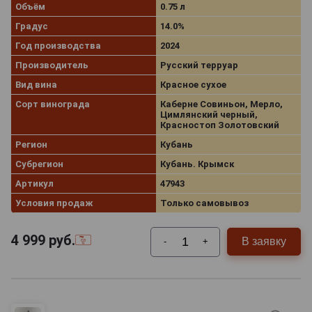
Объём
0.75 л
Градус
14.0%
Год производства
2024
Производитель
Русский терруар
Вид вина
Красное сухое
Сорт винограда
Каберне Совиньон, Мерло,
Цимлянский черный,
Красностоп Золотовский
Регион
Кубань
Субрегион
Кубань. Крымск
Артикул
47943
Условия продаж
Только самовывоз
4 999
руб.
В заявку
-
+