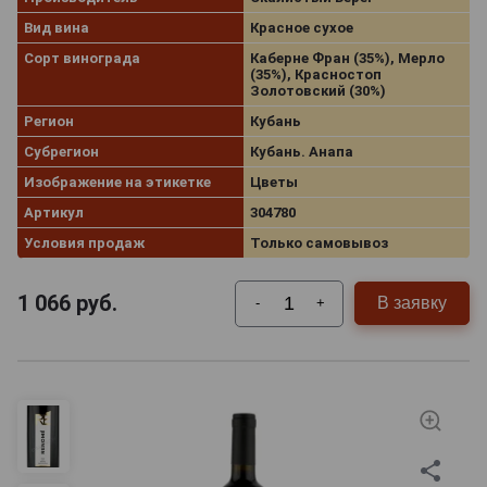
Вид вина
Красное сухое
Сорт винограда
Каберне Фран (35%), Мерло
(35%), Красностоп
Золотовский (30%)
Регион
Кубань
Субрегион
Кубань. Анапа
Изображение на этикетке
Цветы
Артикул
304780
Условия продаж
Только самовывоз
1 066
руб.
В заявку
-
+