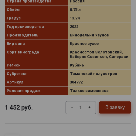
Страна производства
Россия
Объём
0.75 л
Градус
13.2%
Год производства
2022
Производитель
Винодельня Узунов
Вид вина
Красное сухое
Сорт винограда
Красностоп Золотовский,
Каберне Совиньон, Саперави
Регион
Кубань
Субрегион
Таманский полуостров
Артикул
304772
Условия продаж
Только самовывоз
1 452
руб.
В заявку
-
+