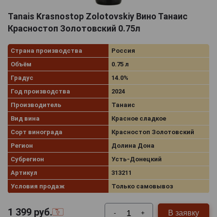
Tanais Krasnostop Zolotovskiy Вино Танаис
Красностоп Золотовский 0.75л
Страна производства
Россия
Объём
0.75 л
Градус
14.0%
Год производства
2024
Производитель
Танаис
Вид вина
Красное сладкое
Сорт винограда
Красностоп Золотовский
Регион
Долина Дона
Субрегион
Усть-Донецкий
Артикул
313211
Условия продаж
Только самовывоз
1 399
руб.
В заявку
-
+