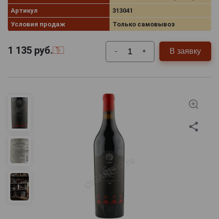
Артикул
313041
Условия продаж
Только самовывоз
1 135
руб.
В заявку
-
+