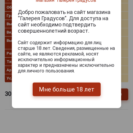
Магазин "Галерея Градусов"
Объём
0.7 л
Добро пожаловать на сайт магазина
Градус
46.0%
“Галерея Градусов”. Для доступа на
сайт необходимо подтвердить
Выдержка лет
24
совершеннолетний возраст.
Вид коробки
Картонная туба
Выдержка в бочке
из-под бурбона, из-под
Сайт содержит информацию для лиц
хереса
старше 18 лет. Сведения, размещенные на
Регион
Highland
сайте, не являются рекламой, носят
исключительно информационный
Тип
Single Malt Scotch Whisky
характер и предназначены исключительно
Артикул
37065
для личного пользования.
Условия продаж
Только самовывоз
Мне больше 18 лет
30 974
руб.
Уточнить цену и наличие