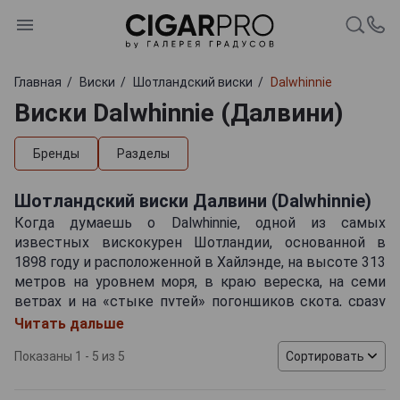
Главная
Виски
Шотландский виски
Dalwhinnie
Виски Dalwhinnie (Далвини)
Бренды
Разделы
Шотландский виски Далвини (Dalwhinnie)
Когда думаешь о Dalwhinnie, одной из самых
известных вискокурен Шотландии, основанной в
1898 году и расположенной в Хайлэнде, на высоте 313
метров на уровнем моря, в краю вереска, на семи
ветрах и на «стыке путей» погонщиков скота, сразу
на ум приходит Дункан Маклауд, бессмертный Горец,
Читать дальше
который, наверное, не отказался бы от стаканчика
Показаны 1 - 5 из 5
Сортировать
виски Далвини (Dalwhinnie). Вот тут мы остановимся и
подробнее поговорим о самом виски. Синонимом к
напитку может послужить слово «гармония» - и