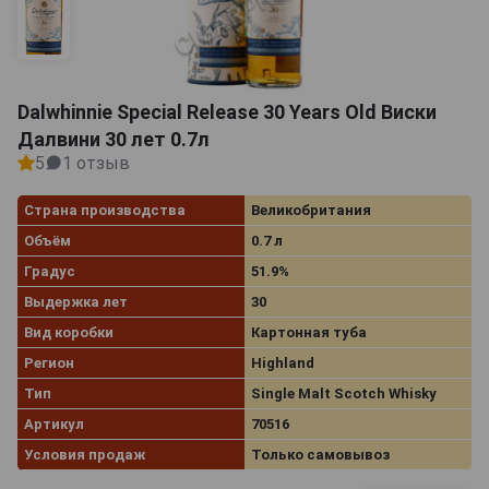
Dalwhinnie Special Release 30 Years Old Виски
Далвини 30 лет 0.7л
5
1 отзыв
Страна производства
Великобритания
Объём
0.7 л
Градус
51.9%
Выдержка лет
30
Вид коробки
Картонная туба
Регион
Highland
Тип
Single Malt Scotch Whisky
Артикул
70516
Условия продаж
Только самовывоз