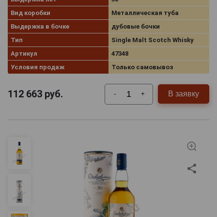
любимый односолодовый шотландский виски
Вид коробки
Металлическая туба
Далвини!
Выдержка в бочке
дубовые бочки
Тип
Single Malt Scotch Whisky
Артикул
47348
Условия продаж
Только самовывоз
112 663
руб.
В заявку
-
+