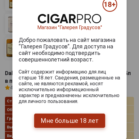
Магазин "Галерея Градусов"
Добро пожаловать на сайт магазина
“Галерея Градусов”. Для доступа на
сайт необходимо подтвердить
совершеннолетний возраст.
Сайт содержит информацию для лиц
Dalwhinnie 15 years Виски Далвини 15 лет 0.75л
старше 18 лет. Сведения, размещенные на
в подарочной упаковке
сайте, не являются рекламой, носят
4.5
2 отзыва
исключительно информационный
характер и предназначены исключительно
для личного пользования.
Страна производства
Великобритания
Объём
0.75 л
Градус
43.0%
Мне больше 18 лет
Выдержка лет
15
Вид коробки
Картонная коробка