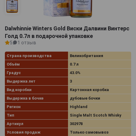
Dalwhinnie Winters Gold Виски Далвини Винтерс
Голд 0.7л в подарочной упаковке
5
1 отзыв
Страна производства
Великобритания
Объём
0.7 л
Градус
43.0%
Выдержка лет
3
Вид коробки
Картонная коробка
Выдержка в бочке
дубовые бочки
Регион
Highland
Тип
Single Malt Scotch Whisky
Артикул
302978
Условия продаж
Только самовывоз