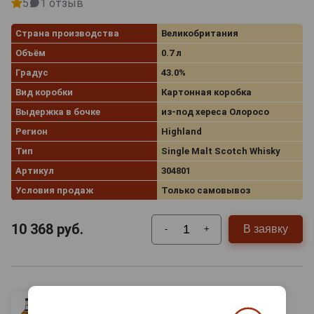
5
1 отзыв
Страна производства
Великобритания
Объём
0.7 л
Градус
43.0%
Вид коробки
Картонная коробка
Выдержка в бочке
из-под хереса Олоросо
Регион
Highland
Тип
Single Malt Scotch Whisky
Артикул
304801
Условия продаж
Только самовывоз
10 368
руб.
В заявку
-
+