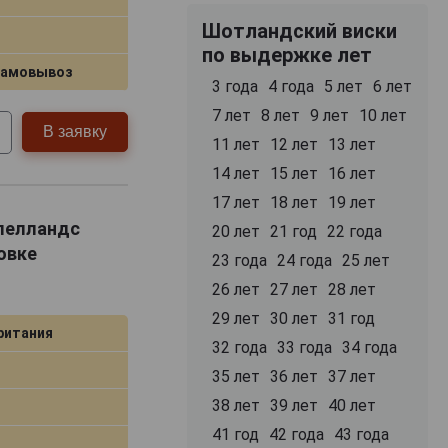
 шотландский
Шотландский виски
по выдержке лет
самовывоз
3 года
4 года
5 лет
6 лет
7 лет
8 лет
9 лет
10 лет
В заявку
11 лет
12 лет
13 лет
14 лет
15 лет
16 лет
17 лет
18 лет
19 лет
клелландс
20 лет
21 год
22 года
овке
23 года
24 года
25 лет
26 лет
27 лет
28 лет
29 лет
30 лет
31 год
ритания
32 года
33 года
34 года
35 лет
36 лет
37 лет
38 лет
39 лет
40 лет
41 год
42 года
43 года