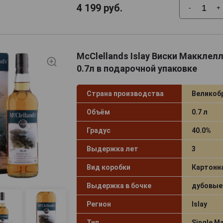
4 199
руб.
-
+
McClellands Islay Виски Макклел
0.7л в подарочной упаковке
Страна производства
Великоб
Объём
0.7 л
Градус
40.0%
Выдержка лет
3
Вид коробки
Картонн
Выдержка в бочке
дубовые
Регион
Islay
Тип
Single Ma