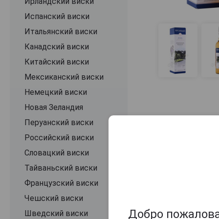
Ирландский виски
Braeval
Испанский виски
Brollachan
Итальянский виски
Brora
Канадский виски
Bruichladdich
Китайский виски
Buchanans Master
Мексиканский виски
Bunnahabhain
Немецкий виски
Burnside
Новая Зеландия
Burnt Ends
Перуанский виски
Caisteal Chamuis
Российский виски
Canmore
Словацкий виски
Caol Ila
Тайваньский виски
Caperdonich
Французский виски
Cardhu
Чешский виски
Cattos
Добро пожаловат
Шведский виски