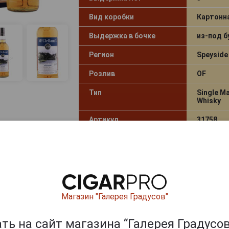
Вид коробки
Картонн
Выдержка в бочке
из-под б
Регион
Speyside
Розлив
OF
Тип
Single Ma
Whisky
Артикул
31758
Условия продаж
Только 
4 409
руб.
-
+
Магазин "Галерея Градусов"
McClellands Lowland Виски Макк
ь на сайт магазина “Галерея Градусов