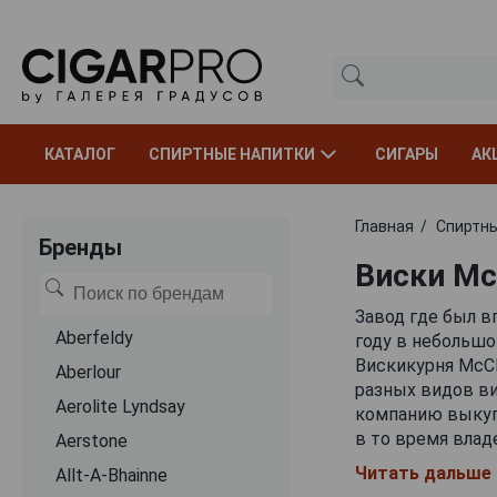
КАТАЛОГ
СПИРТНЫЕ НАПИТКИ
СИГАРЫ
АК
Главная
Спиртны
Бренды
Виски Mc
Завод где был 
Aberfeldy
году в небольшо
Вискикурня McCl
Aberlour
разных видов ви
Aerolite Lyndsay
компанию выкуп
в то время влад
Aerstone
алкогольных напи
Читать дальше
Allt-A-Bhainne
владельцем заво