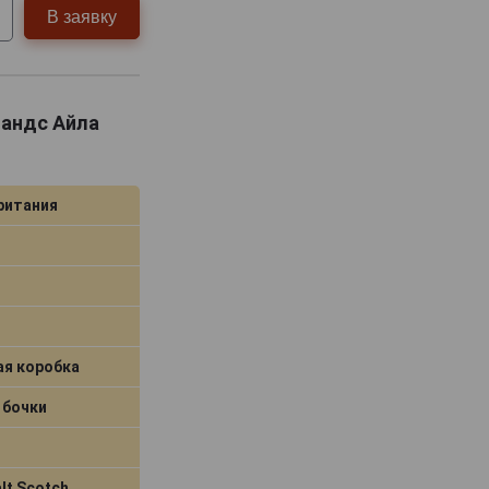
В заявку
ландс Айла
ритания
ая коробка
 бочки
lt Scotch