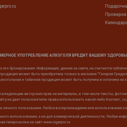
arpro.ru
Подарочн
Проверка
Календар
МЕРНОЕ УПОТРЕБЛЕНИЕ АЛКОГОЛЯ ВРЕДИТ ВАШЕМУ ЗДОРОВЬ
 его бронирования. Информация, данная на сайте, не считается публич
родукция может быть приобретена только в магазине "Галерея Градусов"
Алкогольная и табачная продукция может быть получена и оплачена на к
 владельцем авторских прав на материалы, в том числе тексты, фотом
 Сайту не дает пользователю права использовать какой-либо Контент, с
 и личного пользования. Любое воспроизведение или использование ко
ичного использования, а не для коммерческой деятельности. Любая инф
ая гиперссылка на сайт www.cigarpro.ru