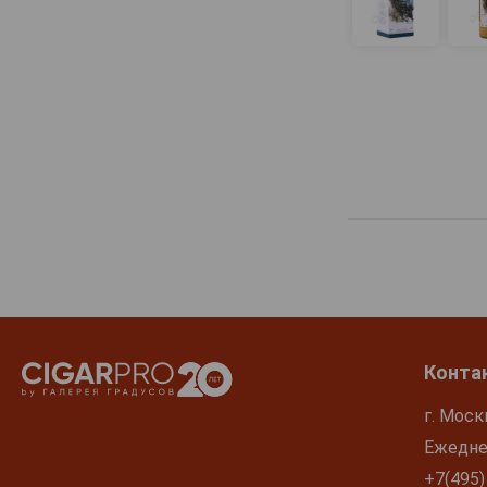
Duncan Taylor
Edradour
Embassy Club
Famous Grouse
Fat Boy
Fettercairn
Flannigans
Fort Scotch
Fox & Dogs
Galore
Game of Thrones
Конта
Gild
Girvan Patent Still
г. Моск
Glen Clan
Ежеднев
Glen Clyde
+7(495)