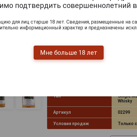
Лоуленд 0.7л в подарочной упак
димо подтвердить совершеннолетний в
Страна производства
Великоб
ию для лиц старше 18 лет. Сведения, размещенные на са
чительно информационный характер и предназначены искл
Объём
0.7 л
Градус
40.0%
Выдержка лет
3
Мне больше 18 лет
Вид коробки
Картонн
Регион
Lowland
Розлив
OF
Тип
Single Ma
Whisky
Артикул
02299
Условия продаж
Только 