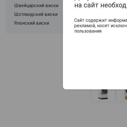
Celtic Revival
на сайт необхо
Швейцарский виски
Chivas Regal
Шотландский виски
Cladach
Сайт содержит информац
Японский виски
рекламой, носят исклю
Clan Denny
пользования.
Clan MacGregor
Claymore
Clynelish
Collectivum
Compass Box
Connoisseurs Choice
Convalmore
Copper Dog
Crabbie
Crabbies Yardhead
Cragganmore