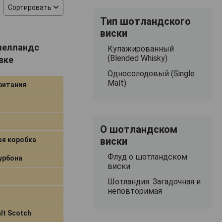
Сортировать
Тип шотландского
виски
за
клелландс
Купажированный
т
(Blended Whisky)
вке
Односолодовый (Single
ен в 1986 году,
Malt)
ритания
пулярным и
 представлен
— это Speyside,
ивидуальный
О шотландском
гиона, в котором
виски
ая коробка
сти знаменитой
Флуд о шотландском
урбона
сть составляет
виски
аскрывается в
го напитка
Шотландия. Загадочная и
неповторимая
ше преобладают
ающееся
, а также,
lt Scotch