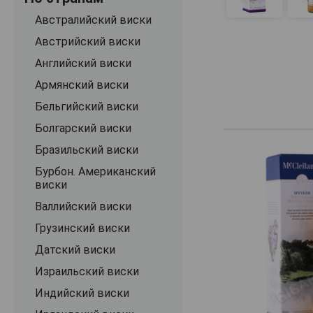
разумеется, сод
виски McClellan
Ben Nevis
Австралийский виски
Benriach
Австрийский виски
Benromach
Английский виски
Berry Bros. & Rudd
Армянский виски
Big Smoke
Бельгийский виски
Black & White
Болгарский виски
Black Beast
Бразильский виски
Black Bottle
Бурбон. Американский
виски
Black Bull
Валлийский виски
Blackadder
Грузинский виски
Bladnoch
Датский виски
Blair Athol
Израильский виски
Bowmore
Индийский виски
Braes of Glenlivet