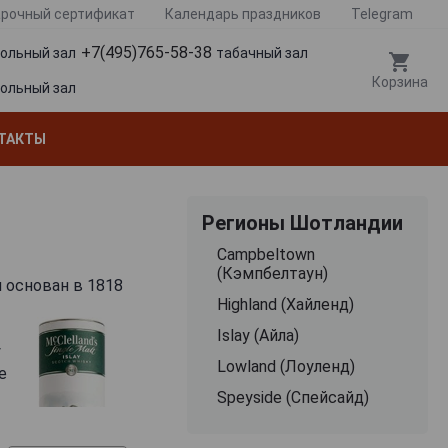
рочный сертификат
Календарь праздников
Telegram
+7(495)765-58-38
гольный зал
табачный зал
Корзина
гольный зал
ТАКТЫ
Регионы Шотландии
Campbeltown
(Кэмпбелтаун)
л основан в 1818
Highland (Хайленд)
Islay (Айла)
у
Lowland (Лоуленд)
е
Speyside (Спейсайд)