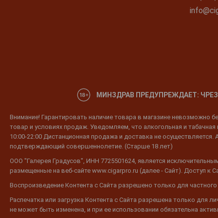
Glen Cooper
info@cig
Glen Elgin
Glen Fohdry
Glen Garioch
Glen Grant
Glen Keith
МИНЗДРАВ ПРЕДУПРЕЖДАЕТ: ЧРЕЗ
Glen Kirk
Glen Moray
Внимание! Гарантировать наличие товара в магазине невозможно без
товар и условиях продаж. Уведомляем, что алкогольная и табачная п
Glen Parker
10:00-22:00 Дистанционная продажа и доставка не осуществляется. 
Glen Scanlan
подтверждающий совершеннолетие. (Старше 18 лет)
Glen Scotia
ООО "Галерея Градусов", ИНН 7725501624, является исключительным
размещенные на веб-сайте www.cigarpro.ru (далее - Сайт). Доступ к
Glen Spey
Воспроизведение Контента с Сайта разрешено только для частного
Glen Turner
Распечатка или загрузка Контента с Сайта разрешена только для л
Glenandrew
не может быть изменена, и при ее использовании обязательна активн