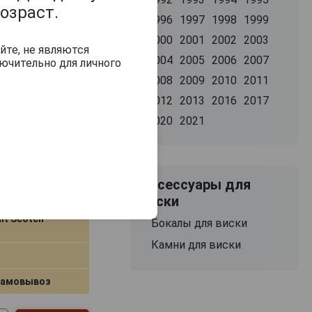
овке
озраст.
1996
1997
1998
1999
ритания
2000
2001
2002
2003
йте, не являются
2004
2005
2006
2007
ючительно для личного
2008
2009
2010
2011
2012
2013
2016
2017
2020
2021
ая коробка
Аксессуары для
виски
lt Scotch
Бокалы для виски
Камни для виски
самовывоз