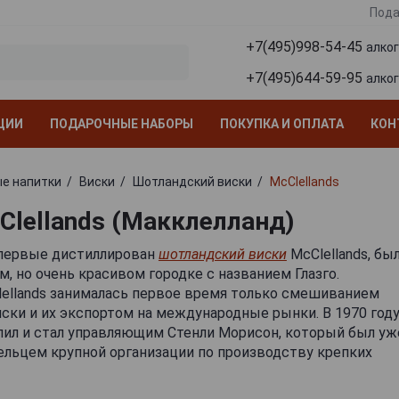
Пода
+7(495)998-54-45
алко
+7(495)644-59-95
алко
ЦИИ
ПОДАРОЧНЫЕ НАБОРЫ
ПОКУПКА И ОПЛАТА
КОН
е напитки
Виски
Шотландский виски
McClellands
Clellands (Макклелланд)
впервые дистиллирован
шотландский виски
McClellands, бы
м, но очень
красивом городке с названием Глазго.
ellands занималась первое время только смешиванием
ски и их экспортом на международные рынки. В 1970 год
ил и стал управляющим Стенли Морисон, который был уж
ельцем крупной организации по производству крепких
тков — Morrison Bowmore Distillers. Он был вторым
да и до сих пор тянет бразды правления на вискикурне